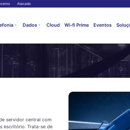
verno
Atacado
efonia
Dados
Cloud
Wi-fi Prime
Eventos
Soluçõ
de servidor central com
 escritório. Trata-se de