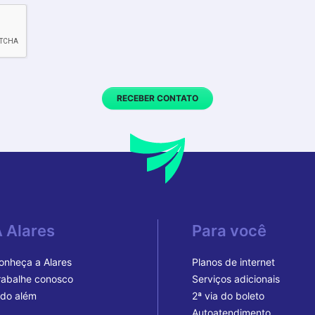
RECEBER CONTATO
 Alares
Para você
onheça a Alares
Planos de internet
rabalhe conosco
Serviços adicionais
ndo além
2ª via do boleto
Autoatendimento