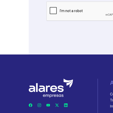
A
C
T
I